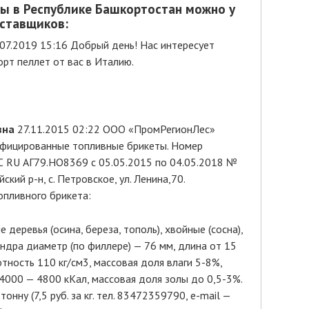
ы в Республике Башкортостан можно у
ставщиков:
07.2019 15:16 Добрый день! Нас интересует
рт пеллет от вас в Италию.
вна
27.11.2015 02:22 ООО «ПромРегионЛес»
ифицированные топливные брикеты. Номер
 RU АГ79.НО8369 с 05.05.2015 по 04.05.2018 №
кий р-н, с. Петровское, ул. Ленина,70.
опливного брикета:
 деревья (осина, береза, тополь), хвойные (сосна),
ндра диаметр (по филлере) — 76 мм, длина от 15
тность 110 кг/см3, массовая доля влаги 5-8%,
4000 — 4800 кКал, массовая доля золы до 0,5-3%.
тонну (7,5 руб. за кг. тел. 83472359790, e-mail —