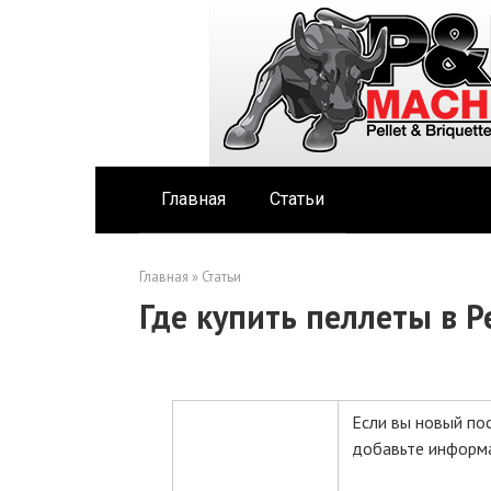
Перейти
к
контенту
Главная
Статьи
Главная
»
Статьи
Где купить пеллеты в 
Если вы новый по
добавьте информа