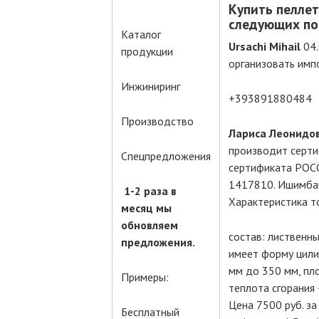
Купить пеллет
следующих по
Каталог
Ursachi Mihail
04.
продукции
организовать импо
Инжиниринг
+393891880484
Производство
Лариса Леонидо
производит серт
Спецпредложения
сертификата РОСС
1417810. Ишимбайс
1-2 раза в
Характеристика т
месяц мы
обновляем
состав: лиственные
предложения.
имеет форму цили
мм до 350 мм, пло
Примеры:
теплота сгорания 
Цена 7500 руб. за 
Бесплатный