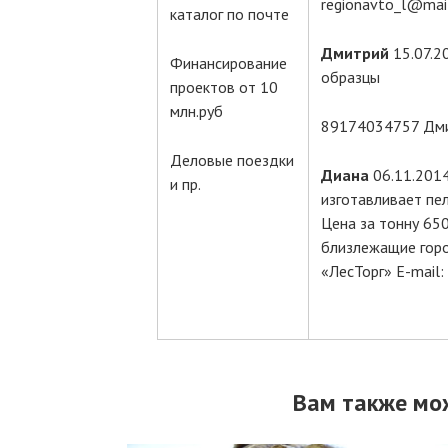
regionavto_l@mail
каталог по почте
Дмитрий
15.07.2
Финансирование
образцы
проектов от 10
млн.руб
89174034757 Дм
Деловые поездки
Диана
06.11.2014
и пр.
изготавливает пел
Цена за тонну 650
близлежащие горо
«ЛесТорг» E-mail:
Вам также мо