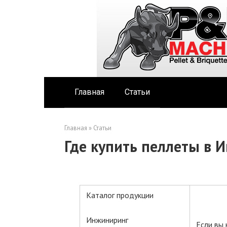
Перейти
к
контенту
Главная
Статьи
Главная
»
Статьи
Где купить пеллеты в 
Каталог продукции
Инжиниринг
Если вы 