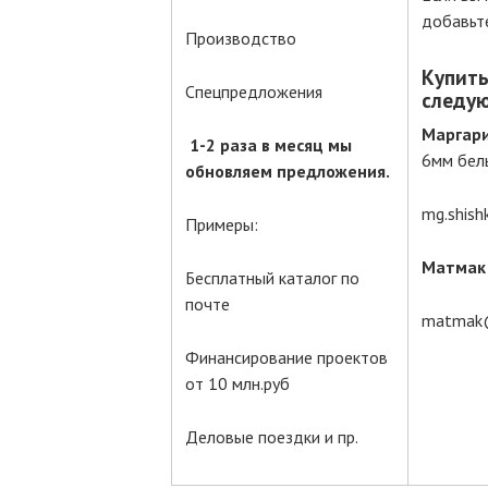
добавьт
Производство
Купить
Спецпредложения
следу
Маргар
1-2 раза в месяц мы
6мм бел
обновляем предложения.
mg.shish
Примеры:
Матмак
Бесплатный каталог по
почте
matmak@
Финансирование проектов
от 10 млн.руб
Деловые поездки и пр.