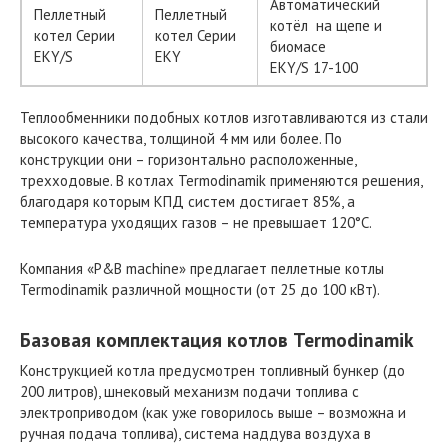
Автоматический
Пеллетный
Пеллетный
котёл на щепе и
котел Серии
котел Серии
биомасе
EKY/S
EKY
EKY/S 17-100
Теплообменники подобных котлов изготавливаются из стали
высокого качества, толщиной 4 мм или более. По
конструкции они – горизонтально расположенные,
трехходовые. В котлах Termodinamik применяются решения,
благодаря которым КПД систем достигает 85%, а
температура уходящих газов – не превышает 120°C.
Компания «P&B machine» предлагает пеллетные котлы
Termodinamik различной мощности (от 25 до 100 кВт).
Базовая комплектация котлов Termodinamik
Конструкцией котла предусмотрен топливный бункер (до
200 литров), шнековый механизм подачи топлива с
электроприводом (как уже говорилось выше – возможна и
ручная подача топлива), система наддува воздуха в