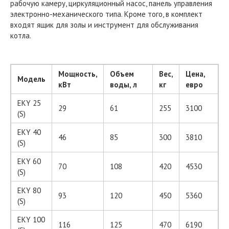
рабочую камеру, циркуляционный насос, панель управления
электронно-механического типа. Кроме того, в комплект
входят ящик для золы и инструмент для обслуживания
котла.
Мощность,
Объем
Вес,
Цена,
Модель
кВт
воды, л
кг
евро
EKY 25
29
61
255
3100
(S)
EKY 40
46
85
300
3810
(S)
EKY 60
70
108
420
4530
(S)
EKY 80
93
120
450
5360
(S)
EKY 100
116
125
470
6190